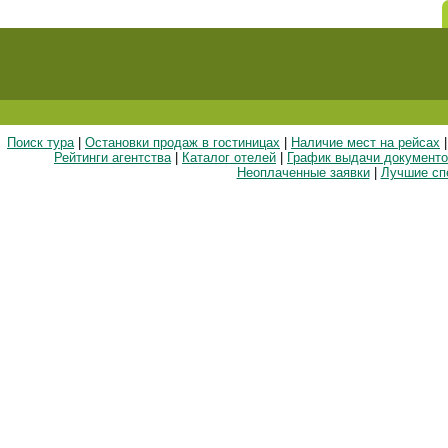
Поиск тура
|
Остановки продаж в гостиницах
|
Наличие мест на рейсах
|
Рейтинги агентства
|
Каталог отелей
|
График выдачи документо
Неоплаченные заявки
|
Лучшие сп