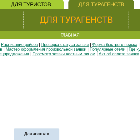
ДЛЯ ТУРИСТОВ
ДЛЯ ТУРАГЕНСТВ
ДЛЯ ТУРАГЕНСТВ
ГЛАВНАЯ
Расписание рейсов
|
Проверка статуса заявки
|
Форма быстрого поиска
|
в
|
Мастер оформления произвольной заявки
|
Популярные отели
|
Где к
ецпредложения
|
Просмотр заявки частным лицом
|
Акт об оплате заявок
Для агентств